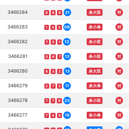
3466284
杀大双
21
对
6
6
9
3466283
杀小单
08
对
1
4
3
3466282
杀小双
13
对
7
5
1
3466281
杀小双
13
对
0
6
7
3466280
杀大双
13
对
8
3
2
3466279
杀大单
11
对
2
7
2
3466278
杀小双
23
对
7
7
9
3466277
杀小单
19
对
7
4
8