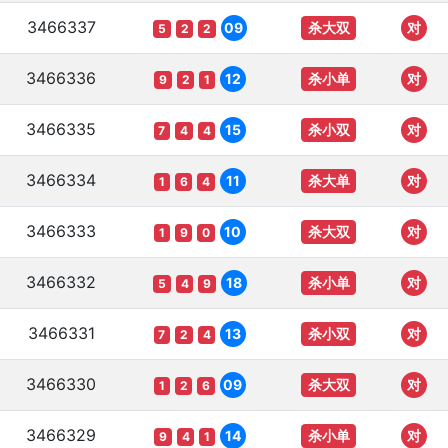
3466337
杀大双
09
对
5
2
2
3466336
杀小单
12
对
9
2
1
3466335
杀小双
15
对
7
4
4
3466334
杀大单
11
对
1
6
4
3466333
杀大双
10
对
1
9
0
3466332
杀小单
18
对
5
4
9
3466331
杀小双
13
对
7
2
4
3466330
杀大双
09
对
1
2
6
3466329
杀小单
14
对
9
4
1