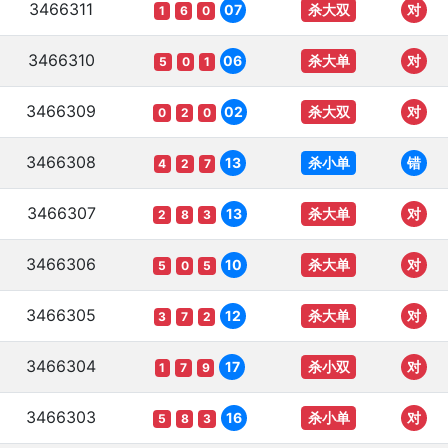
3466311
杀大双
07
对
1
6
0
3466310
杀大单
06
对
5
0
1
3466309
杀大双
02
对
0
2
0
3466308
杀小单
13
错
4
2
7
3466307
杀大单
13
对
2
8
3
3466306
杀大单
10
对
5
0
5
3466305
杀大单
12
对
3
7
2
3466304
杀小双
17
对
1
7
9
3466303
杀小单
16
对
5
8
3