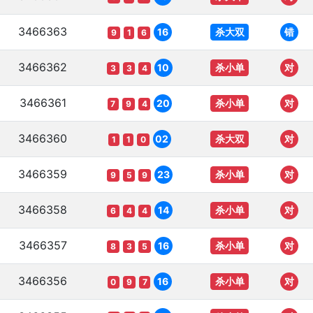
3466363
杀大双
16
错
9
1
6
3466362
杀小单
10
对
3
3
4
3466361
杀小单
20
对
7
9
4
3466360
杀大双
02
对
1
1
0
3466359
杀小单
23
对
9
5
9
3466358
杀小单
14
对
6
4
4
3466357
杀小单
16
对
8
3
5
3466356
杀小单
16
对
0
9
7