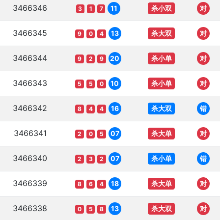
3466346
杀小双
11
对
3
1
7
3466345
杀大双
13
对
9
0
4
3466344
杀小单
20
对
9
2
9
3466343
杀小单
10
对
5
5
0
3466342
杀大双
16
错
8
4
4
3466341
杀大单
07
对
2
0
5
3466340
杀小单
07
错
2
3
2
3466339
杀大单
18
对
8
6
4
3466338
杀大双
13
对
0
5
8