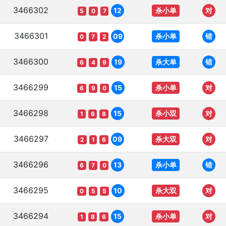
3466302
杀小单
12
对
5
0
7
3466301
杀小单
09
错
0
7
2
3466300
杀大单
19
错
6
4
9
3466299
杀小单
15
对
6
9
0
3466298
杀小双
15
对
1
6
8
3466297
杀大双
09
对
2
1
6
3466296
杀小单
13
错
6
7
0
3466295
杀大双
10
对
0
5
5
3466294
杀小单
15
对
1
8
6