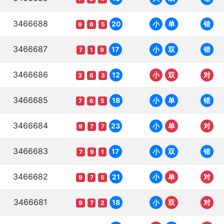
3466688
20
小
单
错
9
6
5
3466687
17
小
双
错
7
1
9
3466686
12
小
双
对
3
6
3
3466685
18
小
单
错
7
6
5
3466684
23
小
单
对
9
7
7
3466683
17
小
双
错
7
9
1
3466682
21
小
单
对
9
7
5
3466681
18
小
双
对
9
7
2