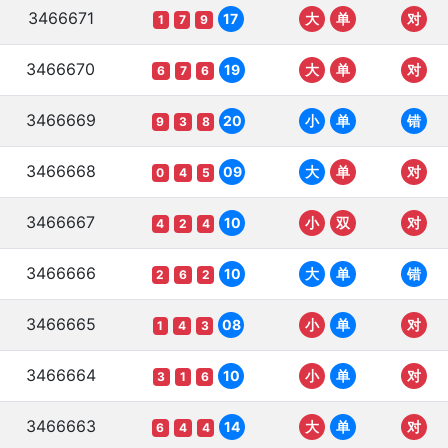
3466671
17
大
单
对
1
7
9
3466670
19
大
单
对
6
7
6
3466669
20
小
单
错
9
3
8
3466668
09
大
单
对
0
4
5
3466667
10
小
双
对
4
2
4
3466666
10
大
单
错
2
6
2
3466665
08
小
单
对
1
4
3
3466664
10
小
单
对
3
1
6
3466663
14
大
单
对
6
4
4