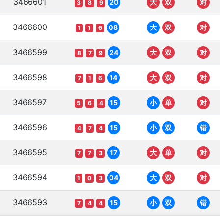
3466601
20
大
双
对
3
8
9
3466600
08
大
双
对
1
1
6
3466599
24
大
双
对
8
7
9
3466598
14
大
双
对
7
1
6
3466597
15
小
单
对
5
6
4
3466596
15
小
双
错
4
7
4
3466595
17
大
单
对
7
7
3
3466594
04
大
双
对
1
0
3
3466593
15
小
双
错
7
4
4