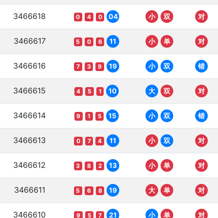
3466618
04
小
双
对
0
4
0
3466617
11
小
单
对
5
0
6
3466616
19
小
双
错
7
3
9
3466615
10
大
双
对
4
5
1
3466614
15
小
双
错
9
1
5
3466613
11
小
双
对
0
7
4
3466612
13
小
单
对
3
8
2
3466611
19
大
单
对
5
6
8
3466610
21
小
单
对
9
5
7