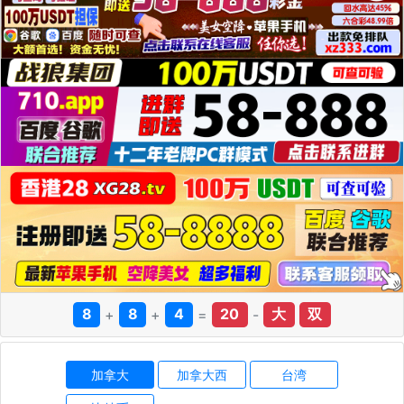
8
+
8
+
4
=
20
-
大
双
加拿大
加拿大西
台湾