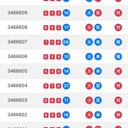
3466609
10
大
双
对
2
3
5
3466608
17
大
双
对
6
9
2
3466607
08
大
单
错
7
1
0
3466606
10
大
单
错
0
2
8
3466605
14
大
单
对
4
4
6
3466604
21
大
双
对
5
7
9
3466603
11
小
双
对
0
6
5
3466602
18
大
单
对
8
9
1