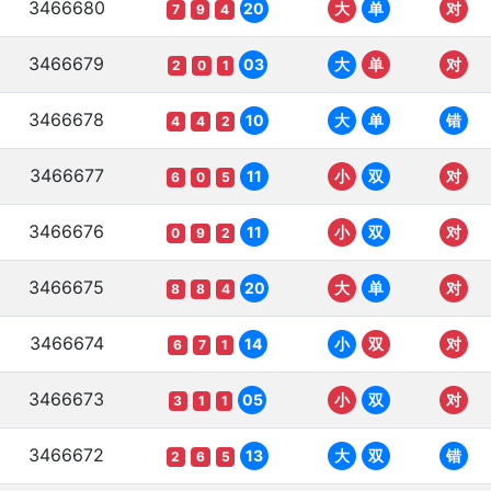
3466680
20
大
单
对
7
9
4
3466679
03
大
单
对
2
0
1
3466678
10
大
单
错
4
4
2
3466677
11
小
双
对
6
0
5
3466676
11
小
双
对
0
9
2
3466675
20
大
单
对
8
8
4
3466674
14
小
双
对
6
7
1
3466673
05
小
双
对
3
1
1
3466672
13
大
双
错
2
6
5