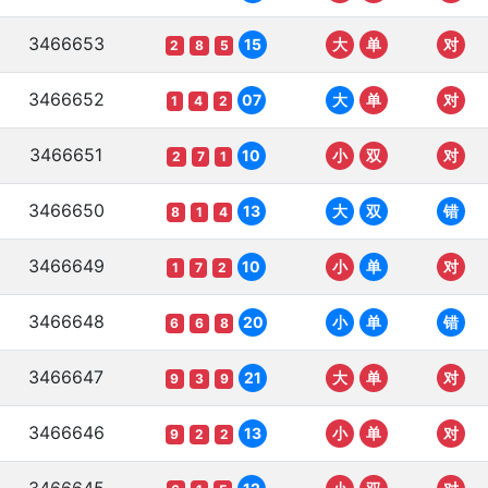
3466653
15
大
单
对
2
8
5
3466652
07
大
单
对
1
4
2
3466651
10
小
双
对
2
7
1
3466650
13
大
双
错
8
1
4
3466649
10
小
单
对
1
7
2
3466648
20
小
单
错
6
6
8
3466647
21
大
单
对
9
3
9
3466646
13
小
单
对
9
2
2
3466645