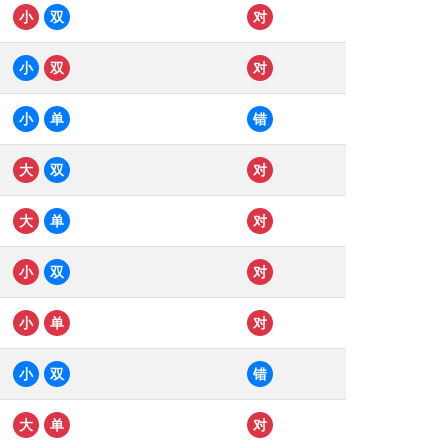
小
双
对
小
双
对
小
单
错
大
双
对
大
单
对
小
双
对
小
单
对
小
双
错
大
单
对